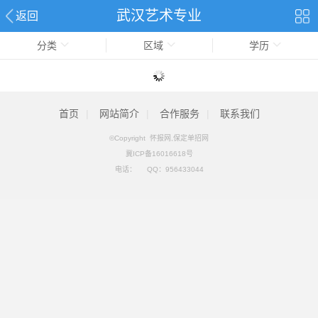
武汉艺术专业
返回
分类
区域
学历
首页
|
网站简介
|
合作服务
|
联系我们
©Copyright 怀报网,保定单招网
冀ICP备16016618号
电话：
QQ：
956433044