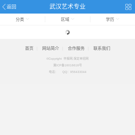
武汉艺术专业
返回
分类
区域
学历
首页
|
网站简介
|
合作服务
|
联系我们
©Copyright 怀报网,保定单招网
冀ICP备16016618号
电话：
QQ：
956433044